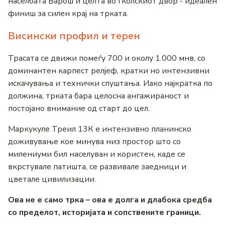
населбата Варош и целта во ѓколскиот двор - идеален
финиш за силен крај на трката.
Висински профил и терен
Трасата се движи помеѓу 700 и околу 1.000 мнв, со
доминантен карпест релјеф, кратки но интензивни
искачувања и технички спуштања. Иако најкратка по
должина, трката бара целосна ангажираност и
постојано внимание од старт до цел.
Маркукуле Треил 13К е интензивно планинско
доживување кое минува низ простор што со
милениуми бил населуван и користен, каде се
вкрстувале патишта, се развивале заедници и
цветале цивилизации.
Ова не е само трка – ова е долга и длабока средба
со пределот, историјата и сопствените граници.