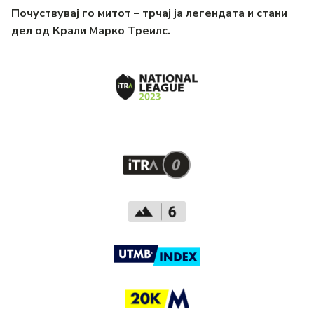
Почуствувај го митот – трчај ја легендата и стани
дел од Крали Марко Треилс.