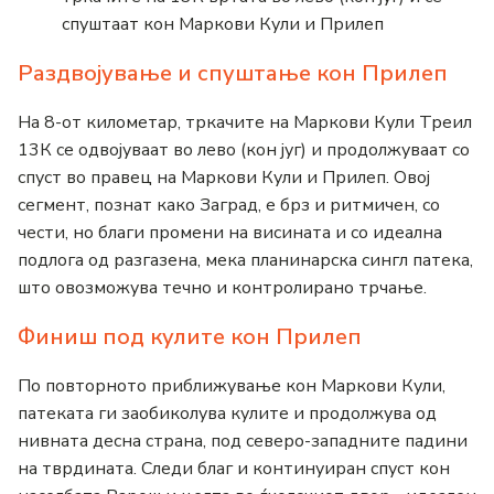
спуштаат кон Маркови Кули и Прилеп
Раздвојување и спуштање кон Прилеп
На 8-от километар, тркачите на Маркови Кули Треил
13К се одвојуваат во лево (кон југ) и продолжуваат со
спуст во правец на Маркови Кули и Прилеп. Овој
сегмент, познат како Заград, е брз и ритмичен, со
чести, но благи промени на висината и со идеална
подлога од разгазена, мека планинарска сингл патека,
што овозможува течно и контролирано трчање.
Финиш под кулите кон Прилеп
По повторното приближување кон Маркови Кули,
патеката ги заобиколува кулите и продолжува од
нивната десна страна, под северо-западните падини
на тврдината. Следи благ и континуиран спуст кон