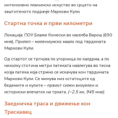
интензивно планинско искуство во срцето на
заштитеното подрачје Маркови Кули.
Стартна точка и први километри
Локација: ПОУ Блаже Конески во населба Варош (690
мнв), Прилеп – милениумско маало под тврдината
Маркови Кули.
Од стартот се тргнува по угорница по калдрма, а по
неколку стотина метри патеката навлегува во тесна
козја патека која стрмно се искачува кон тврдината
Маркови Кули. Се минува низ остатоците од
бедемите и кулите – првиот силен визуелен и
историски впечаток на трката.
(~2.5 км, 945 мнв)
.
Заедничка траса и движење кон
Трескавец