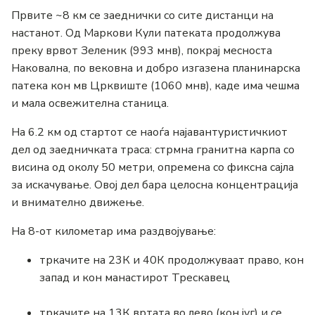
Првите ~8 км се заеднички со сите дистанци на
настанот. Од Маркови Кули патеката продолжува
преку врвот Зеленик (993 мнв), покрај месноста
Наковална, по вековна и добро изгазена планинарска
патека кон мв Црквиште (1060 мнв), каде има чешма
и мала освежителна станица.
На 6.2 км од стартот се наоѓа најавантуристичкиот
дел од заедничката траса: стрмна гранитна карпа со
висина од околу 50 метри, опремена со фиксна сајла
за искачување. Овој дел бара целосна концентрација
и внимателно движење.
На 8-от километар има раздвојување:
тркачите на 23К и 40К продолжуваат право, кон
запад и кон манастирот Трескавец
тркачите на 13К вртата во лево (кон југ) и се