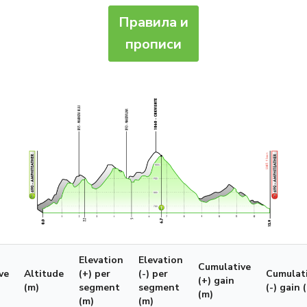
Правила и
прописи
Elevation
Elevation
Cumulative
ve
Altitude
(+) per
(-) per
Cumulat
(+) gain
(m)
segment
segment
(-) gain 
(m)
(m)
(m)