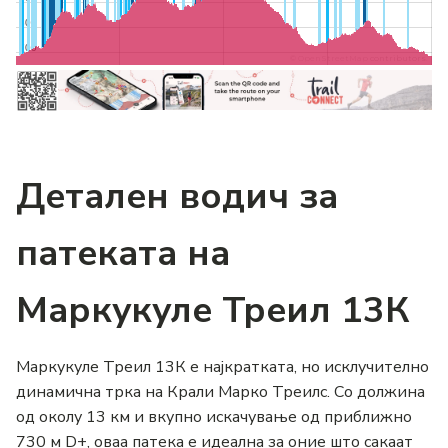
Детален водич за
патеката на
Маркукуле Треил 13К
Маркукуле Треил 13К е најкратката, но исклучително
динамична трка на Крали Марко Треилс. Со должина
од околу 13 км и вкупно искачување од приближно
730 м D+, оваа патека е идеална за оние што сакаат