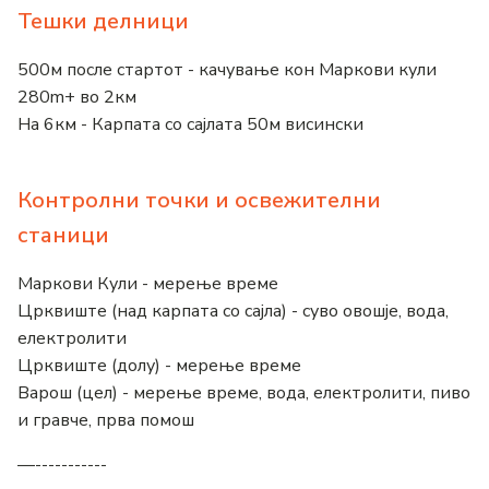
Тешки делници
500м после стартот - качување кон Маркови кули
280m+ во 2км
На 6км - Карпата со сајлата 50м висински
Контролни точки и освежителни
станици
Маркови Кули - мерење време
Црквиште (над карпата со сајла) - суво овошје, вода,
електролити
Црквиште (долу) - мерење време
Варош (цел) - мерење време, вода, електролити, пиво
и гравче, прва помош
—-----------