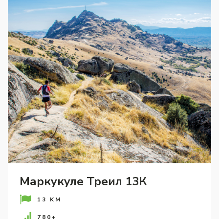
Маркукуле Треил 13К
13 KM
780+