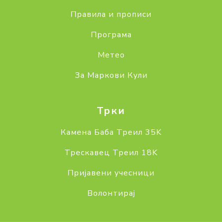
Правила и прописи
Програма
Метео
За Маркови Кули
Трки
Камена Баба Треил 35K
Трескавец Треил 18K
Пријавени учесници
Волонтирај