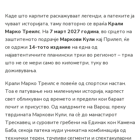
Каде што карпите раскажуваат легенди, а патеките ја
чуваат историјата, таму повторно се враќа
Крали
Марко Треилс
. На
7 март 2027 година
, во срцето на
заштитеното подрачје
Маркови Кули
кај Прилеп, ќе
се одржи
14-тото издание
на една од
најавтентичните планински трки во регионот – трка
што не се мери само во километри, туку во
доживувања.
Крали Марко Треилс е повеќе од спортски настан.
Тоа е патување низ милениуми историја, карпест
свет обликуван од времето и предели кои бараат
почит и присуство. Од калдрмите на Варош, преку
тврдината Маркови Кули, па сè до манастирот
Трескавец и суровите гребени на Единак кон Камена
Баба, секоја патека нуди уникатна комбинација од
технички терен, трчливи сегменти и спектакуларни