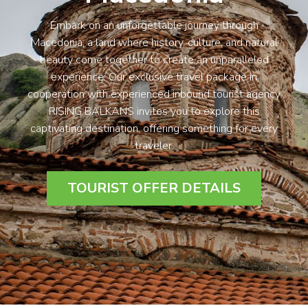
Embark on an unforgettable journey through
Macedonia, a land where history, culture, and natural
beauty come together to create an unparalleled
experience. Our exclusive travel package in
cooperation with experienced inbound tourist agency
RISING BALKANS invites you to explore this
captivating destination, offering something for every
traveler.
TOURIST OFFER DETAILS