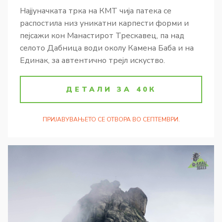
Најјуначката трка на КМТ чија патека се
распостила низ уникатни карпести форми и
пејсажи кон Манaстирот Трескавец, па над
селото Дабница води околу Камена Баба и на
Единак, за автентично трејл искуство.
ДЕТАЛИ ЗА 40К
ПРИЈАВУВАЊЕТО СЕ ОТВОРА ВО СЕПТЕМВРИ.