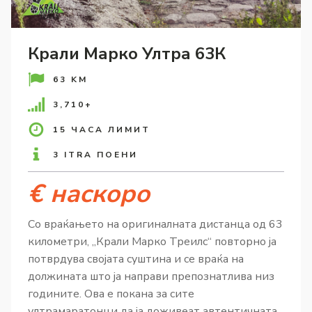
Крали Марко Ултра 63К
63 KM
3,710+
15 ЧАСА ЛИМИТ
3 ITRA ПОЕНИ
€ наскоро
Со враќањето на оригиналната дистанца од 63
километри, „Крали Марко Треилс“ повторно ја
потврдува својата суштина и се враќа на
должината што ја направи препознатлива низ
годините. Ова е покана за сите
ултрамаратонци да ја доживеат автентичната