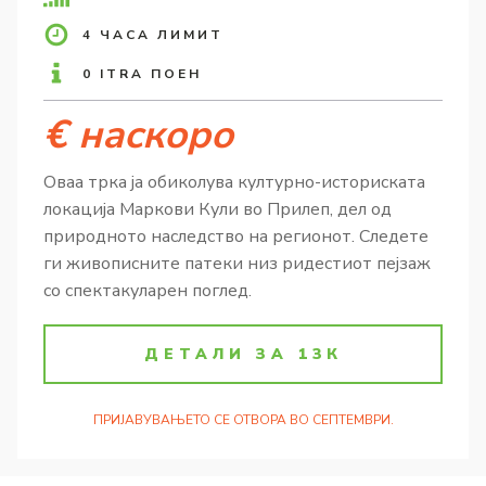
4 ЧАСА ЛИМИТ
0 ITRA ПОЕН
€ наскоро
Оваа трка ја обиколува културно-историската
локација Маркови Кули во Прилеп, дел од
природното наследство на регионот. Следете
ги живописните патеки низ ридестиот пејзаж
со спектакуларен поглед.
ДЕТАЛИ ЗА 13К
ПРИЈАВУВАЊЕТО СЕ ОТВОРА ВО СЕПТЕМВРИ.