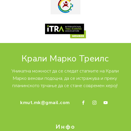
Крали Марко Треилс
Уникатна можност да се следат стапките на Крали
Марко векови подоцна, да се истражува и преку
планинското трчање да се стане современ херој!
kmut.mk@gmail.com
Инфо