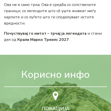
Ова не е само трка. Ова е средба со сопствените
граници, со легендите што сè уште живеат меѓу
карпите и со луѓето што ги споделуваат истите
вредности.
Почуствувај го митот – трчај ја легендата
и стани
дел од
Крали Марко Треилс 2027
.
Корисно инфо
ЛОКАЦИЈА