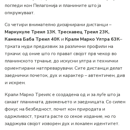
погледи кон Пелагонија и планините што ја
опкружуваат.
Со четири внимателно дизајнирани дистанци –
Маркукуле Треил 13К
,
Трескавец Треил 23К,
Камена Баба Треил 40К
и
Крали Марко Ултра 63К
–
трката нуди предизвик за различни профили на
тркачи: од оние што го прават својот прв чекор во
планинското трчање, до искусни ултра и технички
ориентирани натпреварувачи. Сите дистанци делат
заеднички почеток, дух и карактер – автентичен, див
и искрен.
Крали Марко Треилс е создадена од и за луѓе што ја
сакаат планината, движењето и заедницата. Со силен
фокус на безбедност, почит кон природата и
одржливост, трката расте со секое издание, но го
задржува својот изворен дух и локален идентитет.