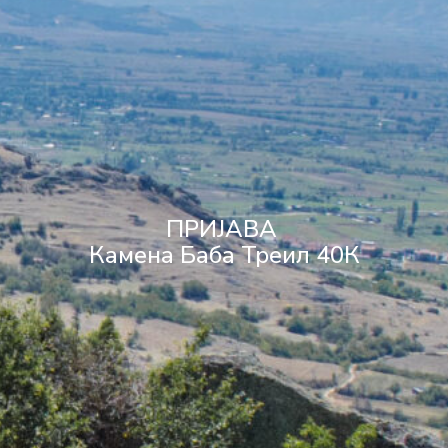
ПРИЈАВА
Камена Баба Треил 40К